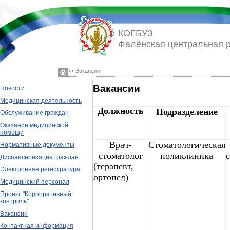
КОГБУЗ
Фалёнская центральная 
◦ ◦ Вакансии
Вакансии
Новости
Медицинская деятельность
Должность
Подразделение
Обслуживание граждан
Оказание медицинской
помощи
Врач-
Стоматологическая
Нормативные документы
стоматолог
поликлиника
Диспансеризация граждан
(терапевт,
Электронная регистратура
ортопед)
Медицинский персонал
Проект "Корпоративный
контроль"
Вакансии
Контактная информация