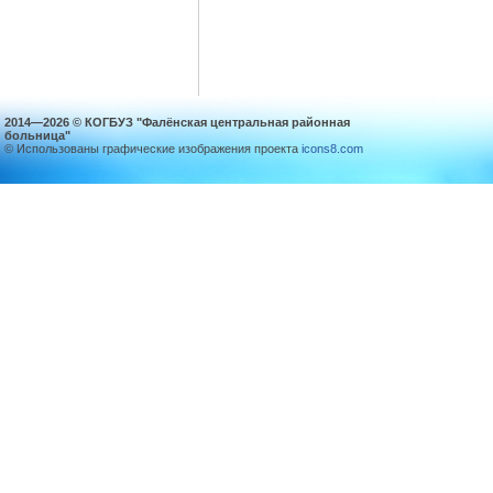
2014—2026 © КОГБУЗ "Фалёнская центральная районная
больница"
© Использованы графические изображения проекта
icons8.com