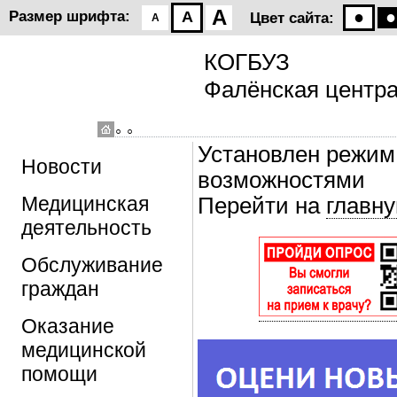
A
●
●
Размер шрифта:
A
Цвет сайта:
A
КОГБУЗ
Фалёнская центр
◦ ◦
Установлен режим
Новости
возможностями
Медицинская
Перейти на
главну
деятельность
Обслуживание
граждан
Оказание
медицинской
помощи