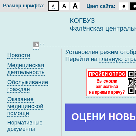
A
●
Размер шрифта:
A
Цвет сайта:
A
КОГБУЗ
Фалёнская централь
◦ ◦
Установлен режим отоб
Новости
Перейти на
главную стр
Медицинская
деятельность
Обслуживание
граждан
Оказание
медицинской
помощи
Нормативные
документы