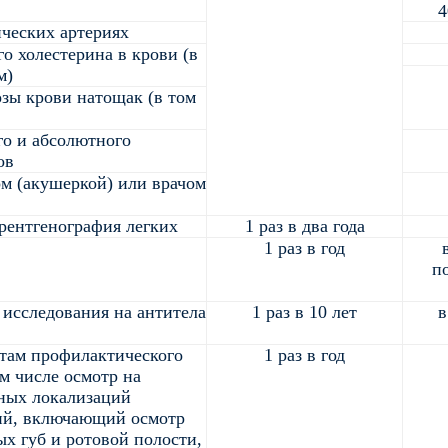
4
ческих артериях
о холестерина в крови (в
м)
озы крови натощак (в том
го и абсолютного
ов
м (акушеркой) или врачом
рентгенография легких
1 раз в два года
1 раз в год
по
 исследования на антитела
1 раз в 10 лет
в
атам профилактического
1 раз в год
м числе осмотр на
ных локализаций
ий, включающий осмотр
х губ и ротовой полости,