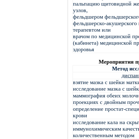
пальпацию щитовидной же
узлов,
фельдшером фельдшерского
фельдшерско-акушерского 
терапевтом или
врачом по медицинской пр
(кабинета) медицинской п
здоровья
Мероприятия пр
Метод исс
диспан
взятие мазка с шейки матк
исследование мазка с шей
маммография обеих молочн
проекциях с двойным проч
определение простат-специ
крови
исследование кала на скр
иммунохимическим качест
количественным методом