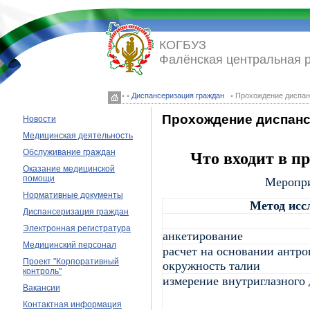
КОГБУЗ
Фалёнская центральная 
◦ ◦
Диспансеризация граждан
◦ Прохождение диспа
Прохождение диспан
Новости
Медицинская деятельность
Обслуживание граждан
Что входит в п
Оказание медицинской
помощи
Меропри
Нормативные документы
Метод исс
Диспансеризация граждан
Электронная регистратура
анкетирование
Медицинский персонал
расчет на основании антр
Проект "Корпоративный
окружность талии
контроль"
измерение внутриглазного
Вакансии
Контактная информация