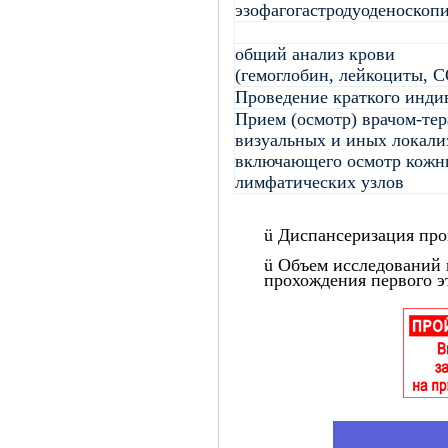
эзофагогастродуоденоскоп
общий анализ крови
(гемоглобин, лейкоциты, 
Проведение краткого инди
Прием (осмотр) врачом-тер
визуальных и иных локали
включающего осмотр кожны
лимфатических узлов
ü
Диспансеризация пров
ü
Объем исследований и
прохождения первого э