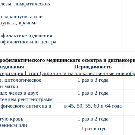
лезы, лимфатических
 здравпункта или
пункта, врачом-
офилактике отделения
рофилактики или центра
офилактического медицинского осмотра и диспансери
ледования
Периодичность
серизация I этап (скрининги на злокачественные новооб
и, цитологическое
1 раз в 3 года
ки матки
ых желез в двух
1 раз в 2 года
тением рентгенограмм
фического антигена в
в 45, 50, 55, 60 и 64 года
ытую кровь
1 раз в 2 года
венным или
1 раз в год