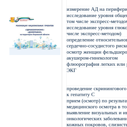
измерение АД на перифери
исследование уровня общег
том числе экспресс-методо
исследование уровня глюк
числе экспресс-методом)
определение относительно
сердечно-сосудистого риск
осмотр женщин фельдшеро
акушером-гинекологом
флюорография легких или 
ЭКГ
проведение скринингового
к гепатиту C
прием (осмотр) по результ
медицинского осмотра в то
выявление визуальных и и
онкологических заболеван
кожных покровов, слизисты