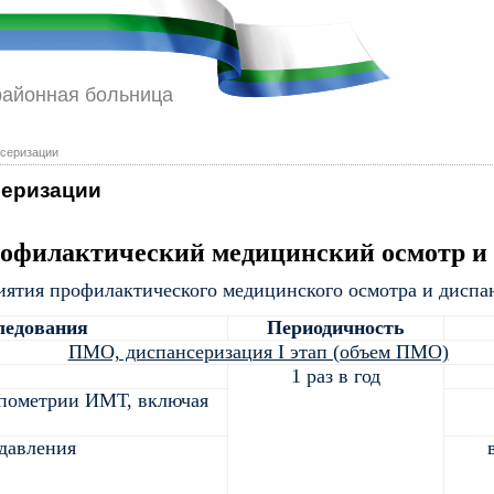
районная больница
нсеризации
серизации
рофилактический медицинский осмотр и
ятия профилактического медицинского осмотра и диспа
ледования
Периодичность
ПМО, диспансеризация I этап (объем ПМО)
1 раз в год
опометрии ИМТ, включая
 давления