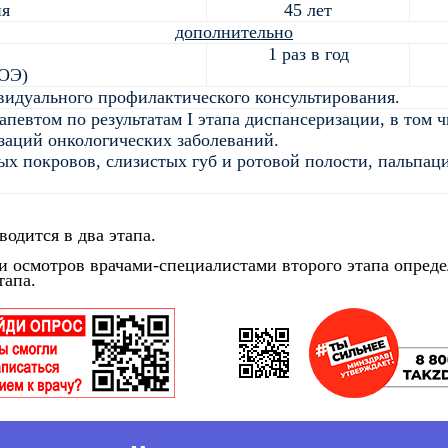
ия
45 лет
дополнительно
1 раз в год
СОЭ)
видуального профилактического консультирования.
апевтом по результатам I этапа диспансеризации, в том 
заций онкологических заболеваний.
х покровов, слизистых губ и ротовой полости, пальпа
одится в два этапа.
 осмотров врачами-специалистами второго этапа опреде
тапа.